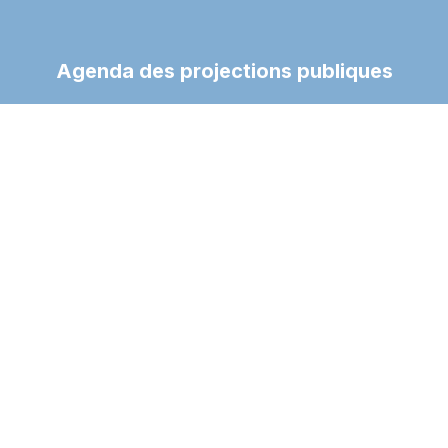
Agenda des projections publiques
Retrouvez les dates et lieux des prochaines projections
publiques du documentaire.
Voir l'agenda
Depuis son lancement le 29 mai 2025, Shimla c’est :
7